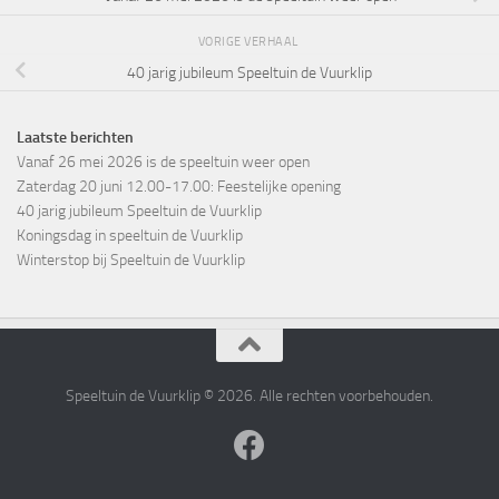
VORIGE VERHAAL
40 jarig jubileum Speeltuin de Vuurklip
Laatste berichten
Vanaf 26 mei 2026 is de speeltuin weer open
Zaterdag 20 juni 12.00-17.00: Feestelijke opening
40 jarig jubileum Speeltuin de Vuurklip
Koningsdag in speeltuin de Vuurklip
Winterstop bij Speeltuin de Vuurklip
Speeltuin de Vuurklip © 2026. Alle rechten voorbehouden.